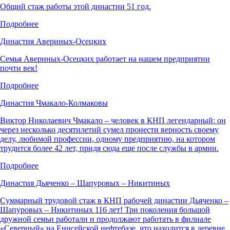
Общий стаж работы этой династии 51 год.
Подробнее
Династия Авериных-Осецких
Семья Авериных-Осецких работает на нашем предприятии
почти век!
Подробнее
Династия Чмакало-Колмаковы
Виктор Николаевич Чмакало – человек в КНП легендарный: он
через несколько десятилетий сумел пронести верность своему
делу, любимой профессии, одному предприятию, на котором
трудится более 42 лет, придя сюда еще после службы в армии.
Подробнее
Династия Дьяченко – Шапуровых – Никитиных
Суммарный трудовой стаж в КНП рабочей династии Дьяченко –
Шапуровых – Никитиных 116 лет! Три поколения большой
дружной семьи работали и продолжают работать в филиале
«Северный» на Енисейской нефтебазе, что находится в деревне