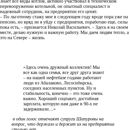
Знает все виды котлов, активно участвовал в техническом
перевооружении котельной, он опытный специалист и
надежный сотрудник, на предприятии его ценят.
– По льготному стажу мне в следующем году вроде пора уже на
пенсию, но вряд ли я уйду с предприятия, поработаю еще, силы
пока есть, – признается Николай Васильевич. – Здесь я на своем
месте, делаю нужную и важную работу. Мы даем людям тепло, а
это на Севере – жизнь.
«Здесь очень дружный коллектив! Мы
все как одна семья, все друг друга знают
– на нашей нефтебазе годами работают
люди из Абалаково, Лесосибирска,
соседних населенных пунктов. Ну и
стабильность, конечно – это тоже очень
важно. Хороший соцпакет, достойная
зарплата, которую нам даже в 90-х не
задерживали…»
в один голос отвечают супруги Шапуровы на
вопрос, что держало и держит их на предприятии
столько лет.