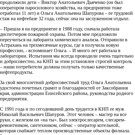
продолжили дети – Виктор Анатольевич Дьяченко (он был
оператором паросилового хозяйства, на предприятии тоже
отработал 11 лет) и Ольга Анатольевна Шапурова – ее трудовой
стаж на нефтебазе 32 года, сейчас она на заслуженном отдыхе.
– Пришла я на предприятие в 1988 году, сначала работала
диспетчером пожарной охраны. Потом мне предложили
переучиться на лаборанта химического анализа. Отправили в
Астрахань на трехмесячные курсы, где я получила новую
профессию, - вспоминает Ольга. – И много лет работала в
лаборатории. Испытания мы всегда проводили очень тщательно
и добросовестно, на КНП за этим установлен строгий контроль
– наши потребители должны получать только качественные
нефтепродукты.
За свой многолетний добросовестный труд Ольга Анатольевна
удостоена почетных грамот и благодарностей от Заксобрания
края, администрации Енисейского района, руководства родного
предприятия.
С 1991 года и по сегодняшний день трудится в КНП ее муж
Николай Васильевич Шапуров. Этот человек – мастер на все
руки, с железом он «на ты». Был электрослесарем, слесарем-
ремонтником, сантехником, сейчас – оператор котельной,
которая снабжает теплом производственные объекты филиала.