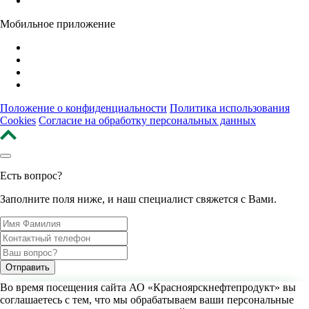
Мобильное приложение
Положение о конфиденциальности
Политика использования
Cookies
Согласие на обработку персональных данных
Есть вопрос?
Заполните поля ниже, и наш специалист свяжется с Вами.
Отправить
Во время посещения сайта
АО «Красноярскнефтепродукт»
вы
*Нажимая кнопку «Отправить», я даю согласие на обработку персональных данных и
подтверждаю, что ознакомлен с порядком обработки и защиты персональных данных
соглашаетесь с тем, что мы обрабатываем ваши персональные
согласно