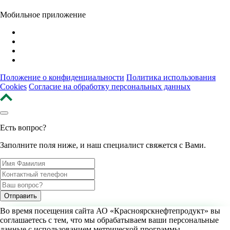
Мобильное приложение
Положение о конфиденциальности
Политика использования
Cookies
Согласие на обработку персональных данных
Есть вопрос?
Заполните поля ниже, и наш специалист свяжется с Вами.
Отправить
Во время посещения сайта
АО «Красноярскнефтепродукт»
вы
*Нажимая кнопку «Отправить», я даю согласие на обработку персональных данных и
подтверждаю, что ознакомлен с порядком обработки и защиты персональных данных
соглашаетесь с тем, что мы обрабатываем ваши персональные
согласно
данные с использованием метрической программы.